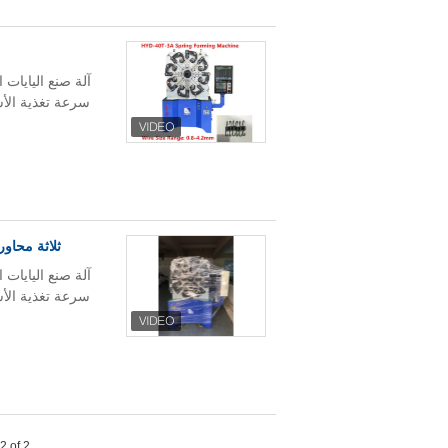
ثلاثة محاور CNC Torsion Spring Machine ، آلة تشكيل الأسلاك الأوتوماتيكية .8
2 of 2