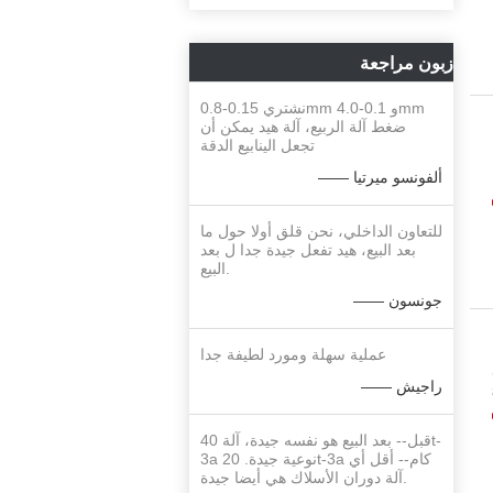
زبون مراجعة
نشتري 0.15-0.8mm و 0.1-4.0mm
ضغط آلة الربيع، آلة هيد يمكن أن
تجعل الينابيع الدقة
—— ألفونسو ميرتيا
للتعاون الداخلي، نحن قلق أولا حول ما
بعد البيع، هيد تفعل جيدة جدا ل بعد
البيع.
—— جونسون
عملية سهلة ومورد لطيفة جدا
ع
—— راجيش
1) المحرك 8
قبل-- بعد البيع هو نفسه جيدة، آلة 40t-
3a نوعية جيدة. 20t-3a كام-- أقل أي
آلة دوران الأسلاك هي أيضا جيدة.