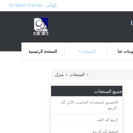
الهاتف ::
86-0769-82786825
مات عنا
المنتجات
الصفحة الرئيسية
المنتجات
منزل
جميع المنتجات
التصنيع باستخدام الحاسب الآلي آلة
الربيع
ربيع آلة اللف
ضغط آلة الربيع