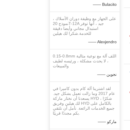
—— Bulacito
على الجهاز مع وظيفة دوران الأسلاك ،
ملم
نموذج 20T-12A جيد ، أنها توفر
استبدال مجاني وأيضا دقيقة
للخدمة.شكرا لك هيلين
—— Alexjendro
0.15-0.8mm اللف آلة مع نوعية مثالية
، لا يحدث مشكلة ، ورئيسه لطيف
والمبيعات
—— نجوين
ملم
لقد اشترينا آلة كام بدون كاميرا في
عام 2017 وما زالت تعمل بشكل جيد.
يسعدنا أن نختار ماركة HYD ، شكرًا
لك هيلين وفريق HYD بالكامل على
جميع الخدمات الرائعة. نأمل أن نلتقي
بكم مجددًا قريبًا.
—— ماركو