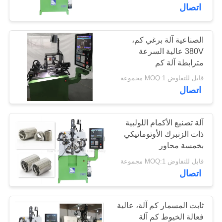
اتصال
مراقبة
الجودة
الصناعية آلة برغي كم،
37
380V عالية السرعة
مترابطة آلة كم
ضغط آلة الربيع
اتصل
قابل للتفاوض MOQ:1 مجموعة
بنا
اتصال
أخبار
آلة تصنيع الأكمام اللولبية
ذات الزنبرك الأوتوماتيكي
بخمسة محاور
42
اطلب
قابل للتفاوض MOQ:1 مجموعة
اقتباس
اتصال
الربيع الانحناء آلة
خريطة
ثابت المسمار كم آلة، عالية
الموقع
فعالة الخيوط كم آلة