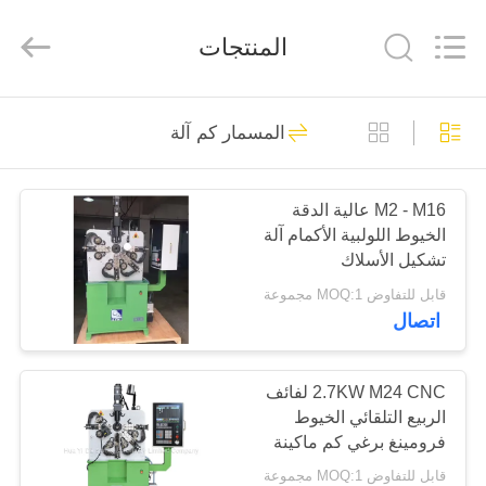
Dongguan
Hua
Yi
المنتجات
Da
Spring
Machinery
Co.,
Ltd.
الصفحة
225
All
Rights
المسمار كم آلة
Reserved.
الرئيسية
التصنيع باستخدام
الحاسب الآلي آلة
M2 - M16 عالية الدقة
منتجات
الخيوط اللولبية الأكمام آلة
الربيع
تشكيل الأسلاك
معلومات
قابل للتفاوض MOQ:1 مجموعة
اتصال
عنا
46
جولة
2.7KW M24 CNC لفائف
ربيع آلة اللف
الربيع التلقائي الخيوط
في
فرومينغ برغي كم ماكينة
المعمل
قابل للتفاوض MOQ:1 مجموعة