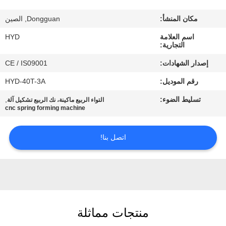
مكان المنشأ:
Dongguan, الصين
مراقبة
اسم العلامة
HYD
الجودة
التجارية:
إصدار الشهادات:
CE / IS09001
اتصل
رقم الموديل:
HYD-40T-3A
بنا
تسليط الضوء:
,
التواء الربيع ماكينة، نك الربيع تشكيل آلة
cnc spring forming machine
أخبار
اتصل بنا!
اطلب
اقتباس
خريطة
منتجات مماثلة
الموقع