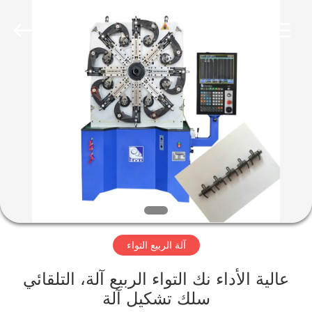
Dongguan
Hua
Yi
Da
Spring
Machinery
Co.,
Ltd.
الصفحة
All
Rights
Reserved.
الرئيسية
منتجات
معلومات
عنا
آلة الربيع التواء
جولة
في
عالية الأداء نك التواء الربيع آلة، التلقائي
سلك تشكيل آلة
المعمل