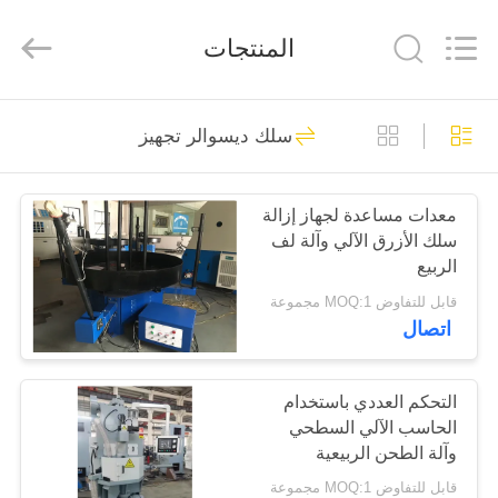
Dongguan
Hua
Yi
المنتجات
Da
Spring
Machinery
Co.,
Ltd.
الصفحة
225
All
Rights
سلك ديسوالر تجهيز
Reserved.
الرئيسية
التصنيع باستخدام
الحاسب الآلي آلة
معدات مساعدة لجهاز إزالة
منتجات
سلك الأزرق الآلي وآلة لف
الربيع
الربيع
معلومات
قابل للتفاوض MOQ:1 مجموعة
اتصال
عنا
46
جولة
التحكم العددي باستخدام
ربيع آلة اللف
الحاسب الآلي السطحي
في
وآلة الطحن الربيعية
المعمل
قابل للتفاوض MOQ:1 مجموعة