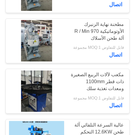
اتصال
مراقبة
الجودة
مطحنة نهاية الزنبرك
37
الأوتوماتيكية 970 R / Min
آلة طحن الأسلاك
ضغط آلة الربيع
اتصل
قابل للتفاوض MOQ:1 مجموعة
بنا
اتصال
أخبار
مكعب لآلات الربيع الصغيرة
ذات قطر 1100mm
ومعدات تغذية سلك
42
اطلب
التحميل 100KG
قابل للتفاوض MOQ:1 مجموعة
اقتباس
اتصال
الربيع الانحناء آلة
خريطة
عالية السرعة التلقائي آلة
الموقع
طحن 12.6KW التحكم