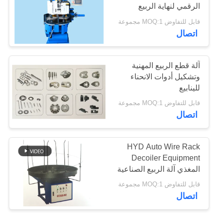
الرقمي لنهاية الربيع
قابل للتفاوض MOQ:1 مجموعة
PRIVACY
40
اتصال
POLICY
سلك يثنّي آلة
آلة قطع الربيع المهنية
وتشكيل أدوات الانحناء
للينابيع
قابل للتفاوض MOQ:1 مجموعة
اتصال
17
HYD Auto Wire Rack
Decoiler Equipment
آلة تشكيل الأسلاك
المغذي آلة الربيع الصناعية
قابل للتفاوض MOQ:1 مجموعة
اتصال