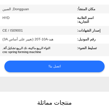
مكان المنشأ:
Dongguan, الصين
مراقبة
اسم العلامة
HYD
الجودة
التجارية:
إصدار الشهادات:
CE / IS09001
اتصل
رقم الموديل:
هيد-20T-10A (تغيير على أساس 3A)
بنا
تسليط الضوء:
,
التواء الربيع ماكينة، نك الربيع تشكيل آلة
cnc spring forming machine
أخبار
اتصل بنا!
اطلب
اقتباس
خريطة
منتجات مماثلة
الموقع