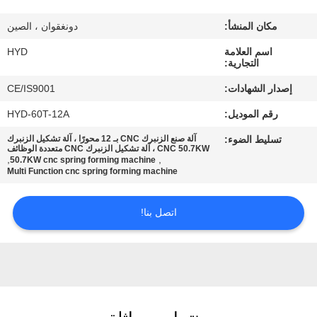
مكان المنشأ:
دونغقوان ، الصين
مراقبة
اسم العلامة
HYD
الجودة
التجارية:
إصدار الشهادات:
CE/IS9001
اتصل
رقم الموديل:
HYD-60T-12A
بنا
تسليط الضوء:
آلة صنع الزنبرك CNC بـ 12 محورًا ، آلة تشكيل الزنبرك
CNC 50.7KW ، آلة تشكيل الزنبرك CNC متعددة الوظائف
,
,
50.7KW cnc spring forming machine
أخبار
Multi Function cnc spring forming machine
اتصل بنا!
اطلب
اقتباس
خريطة
الموقع