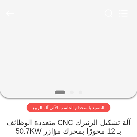
Dongguan
Hua
Yi
Da
Spring
Machinery
Co.,
Ltd.
الصفحة
All
Rights
Reserved.
الرئيسية
منتجات
معلومات
عنا
التصنيع باستخدام الحاسب الآلي آلة الربيع
جولة
في
آلة تشكيل الزنبرك CNC متعددة الوظائف
بـ 12 محورًا بمحرك مؤازر 50.7KW
المعمل