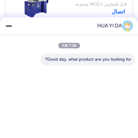
قابل للتفاوض MOQ:1 مجموعة
اتصال
HUA YI DA
فئات شعبية
جميع
7:48 AM
التصنيع باستخدام
Good day, what product are you looking for?
الحاسب الآلي آلة
ربيع آلة اللف
الربيع
ضغط آلة الربيع
الربيع الانحناء آلة
سلك يثنّي آلة
آلة تشكيل الأسلاك
آلة الربيع التواء
التوتر آلة الربيع