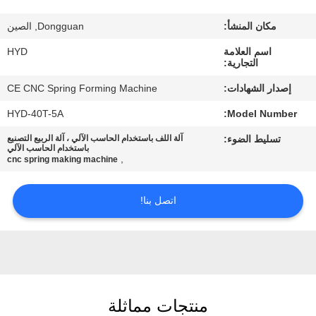
مكان المنشأ:
Dongguan, الصين
مراقبة
اسم العلامة
HYD
الجودة
التجارية:
إصدار الشهادات:
CE CNC Spring Forming Machine
اتصل
HYD-40T-5A
Model Number:
بنا
تسليط الضوء:
آلة اللف باستخدام الحاسب الآلي ، آلة الربيع التصنيع
باستخدام الحاسب الآلي
,
cnc spring making machine
أخبار
اتصل بنا!
اطلب
اقتباس
خريطة
منتجات مماثلة
الموقع