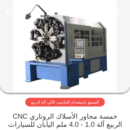
Dongguan
Hua
Yi
Da
Spring
Machinery
Co.,
Ltd.
الصفحة
All
Rights
Reserved.
الرئيسية
منتجات
معلومات
عنا
التصنيع باستخدام الحاسب الآلي آلة الربيع
جولة
في
خمسة محاور الأسلاك الروتاري CNC
الربيع آلة 1.0 - 4.0 ملم اليابان للسيارات
المعمل