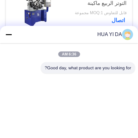
التوتر الربيع ماكينة
قابل للتفاوض MOQ:1 مجموعة
اتصال
HUA YI DA
فئات شعبية
جميع
6:36 AM
التصنيع باستخدام
Good day, what product are you looking for?
الحاسب الآلي آلة
ربيع آلة اللف
الربيع
ضغط آلة الربيع
الربيع الانحناء آلة
سلك يثنّي آلة
آلة تشكيل الأسلاك
آلة الربيع التواء
التوتر آلة الربيع