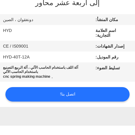
إلى أربعة عشر محاور
مراقبة
مكان المنشأ:
دونغقوان ، الصين
الجودة
اسم العلامة
HYD
التجارية:
اتصل
إصدار الشهادات:
CE / IS09001
بنا
رقم الموديل:
HYD-40T-12A
تسليط الضوء:
آلة اللف باستخدام الحاسب الآلي ، آلة الربيع التصنيع
أخبار
باستخدام الحاسب الآلي
,
cnc spring making machine
اطلب
اتصل بنا!
اقتباس
خريطة
الموقع