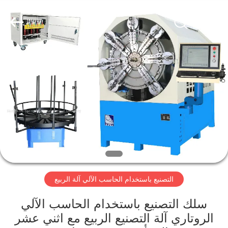
Dongguan
Hua
Yi
Da
Spring
Machinery
Co.,
Ltd.
الصفحة
All
Rights
Reserved.
الرئيسية
منتجات
معلومات
عنا
التصنيع باستخدام الحاسب الآلي آلة الربيع
جولة
في
سلك التصنيع باستخدام الحاسب الآلي
الروتاري آلة التصنيع الربيع مع اثني عشر
المعمل