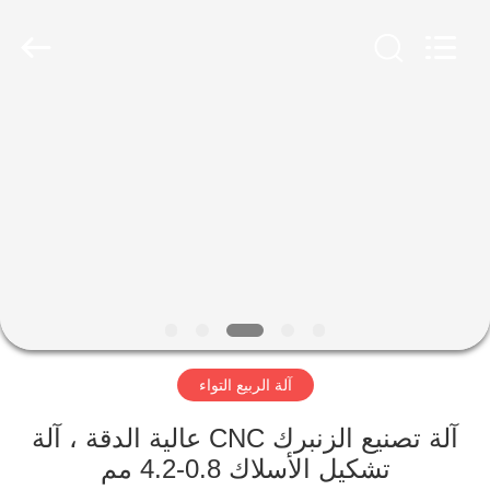
Dongguan
Hua
Yi
Da
Spring
Machinery
Co.,
Ltd.
الصفحة
All
Rights
Reserved.
الرئيسية
منتجات
معلومات
عنا
آلة الربيع التواء
جولة
في
آلة تصنيع الزنبرك CNC عالية الدقة ، آلة
تشكيل الأسلاك 0.8-4.2 مم
المعمل