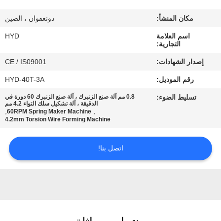
مكان المنشأ:
دونغقوان ، الصين
مراقبة
اسم العلامة
HYD
الجودة
التجارية:
إصدار الشهادات:
CE / IS09001
اتصل
رقم الموديل:
HYD-40T-3A
بنا
تسليط الضوء:
0.8 مم آلة صنع الزنبرك ، آلة صنع الزنبرك 60 دورة في
الدقيقة ، آلة تشكيل سلك التواء 4.2 مم
,
,
60RPM Spring Maker Machine
أخبار
4.2mm Torsion Wire Forming Machine
اتصل بنا!
اطلب
اقتباس
خريطة
الموقع