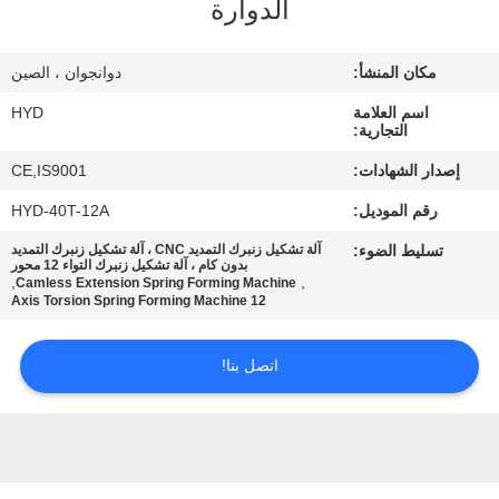
الدوارة
مراقبة
مكان المنشأ:
دوانجوان ، الصين
الجودة
اسم العلامة
HYD
التجارية:
اتصل
إصدار الشهادات:
CE,IS9001
بنا
رقم الموديل:
HYD-40T-12A
تسليط الضوء:
آلة تشكيل زنبرك التمديد CNC ، آلة تشكيل زنبرك التمديد
أخبار
بدون كام ، آلة تشكيل زنبرك التواء 12 محور
,
,
Camless Extension Spring Forming Machine
12 Axis Torsion Spring Forming Machine
اطلب
اتصل بنا!
اقتباس
خريطة
الموقع