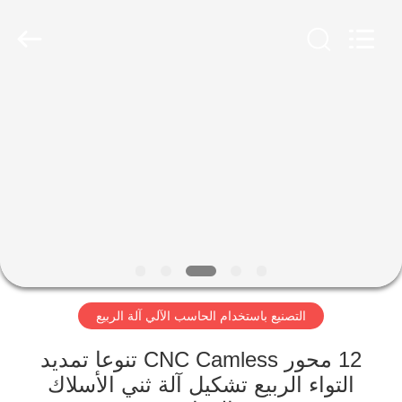
Dongguan
Hua
Yi
Da
Spring
Machinery
Co.,
Ltd.
الصفحة
All
Rights
Reserved.
الرئيسية
منتجات
معلومات
عنا
التصنيع باستخدام الحاسب الآلي آلة الربيع
جولة
في
12 محور CNC Camless تنوعا تمديد
التواء الربيع تشكيل آلة ثني الأسلاك
المعمل