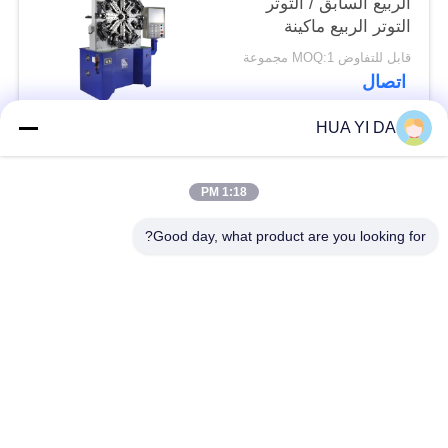
الربيع السابق / التوتر
التوتر الربيع ماكينة
قابل للتفاوض MOQ:1 مجموعة
اتصال
HUA YI DA
فئات شعبية
جميع
1:18 PM
التصنيع باستخدام
Good day, what product are you looking for?
الحاسب الآلي آلة
ربيع آلة اللف
الربيع
ضغط آلة الربيع
الربيع الانحناء آلة
سلك يثنّي آلة
آلة تشكيل الأسلاك