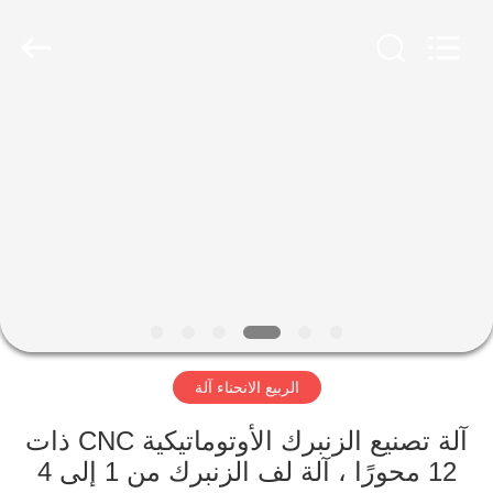
Dongguan
Hua
Yi
Da
Spring
Machinery
Co.,
Ltd.
الصفحة
All
Rights
Reserved.
الرئيسية
منتجات
معلومات
عنا
الربيع الانحناء آلة
جولة
في
آلة تصنيع الزنبرك الأوتوماتيكية CNC ذات
12 محورًا ، آلة لف الزنبرك من 1 إلى 4
المعمل