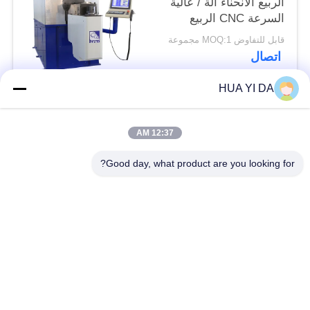
الربيع الانحناء آلة / عالية
السرعة CNC الربيع
Coiler
قابل للتفاوض MOQ:1 مجموعة
اتصال
HUA YI DA
فئات شعبية
جميع
12:37 AM
التصنيع باستخدام
Good day, what product are you looking for?
الحاسب الآلي آلة
ربيع آلة اللف
الربيع
ضغط آلة الربيع
الربيع الانحناء آلة
سلك يثنّي آلة
آلة تشكيل الأسلاك