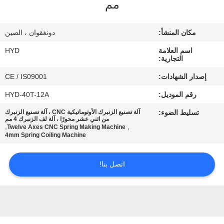
مم
مراقبة
مكان المنشأ:
دونغقوان ، الصين
الجودة
اسم العلامة
HYD
التجارية:
اتصل
إصدار الشهادات:
CE / IS09001
بنا
رقم الموديل:
HYD-40T-12A
تسليط الضوء:
آلة تصنيع الزنبرك الأوتوماتيكية CNC ، آلة تصنيع الزنبرك
أخبار
من اثني عشر محورًا ، آلة لف الزنبرك 4 مم
,
,
Twelve Axes CNC Spring Making Machine
4mm Spring Coiling Machine
اطلب
اتصل بنا!
اقتباس
خريطة
الموقع