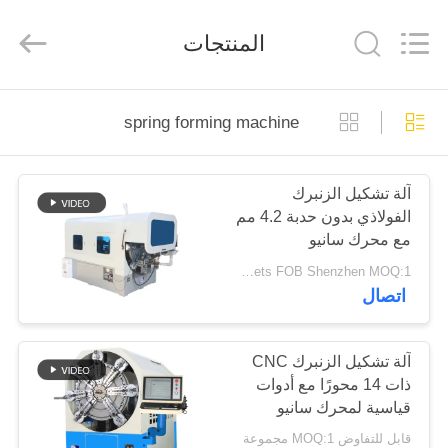
Dongguan
Hua
Yi
المنتجات
Da
Spring
Machinery
Co.,
Ltd.
الصفحة
All
Rights
spring forming machine
Reserved.
الرئيسية
آلة تشكيل الزنبرك
منتجات
الفولاذي بدون حدبة 4.2 مم
مع محرك سانيو
معلومات
USD 73000-80000/sets FOB Shenzhen MOQ:1 مجموعة
اتصال
عنا
جولة
آلة تشكيل الزنبرك CNC
ذات 14 محورًا مع أدوات
في
قياسية لمحرك سانيو
المعمل
قابل للتفاوض MOQ:1 مجموعة