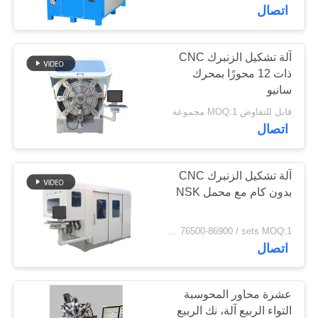
اتصال
مراقبة
الجودة
آلة تشكيل الزنبرك CNC
ذات 12 محورًا بمحرك
سانيو
اتصل
قابل للتفاوض MOQ:1 مجموعة
بنا
اتصال
أخبار
آلة تشكيل الزنبرك CNC
بدون كام مع محمل NSK
اطلب
USD 76500-86900 / sets MOQ:1 مجموعات
اقتباس
اتصال
خريطة
عشرة محاور المحوسبة
الموقع
التواء الربيع آلة، نك الربيع