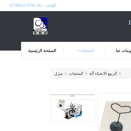
الهاتف ::
86-0769-82786825
مات عنا
المنتجات
الصفحة الرئيسية
الربيع الانحناء آلة
المنتجات
منزل