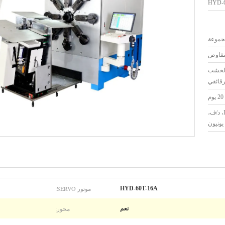
HYD-6
لتفاوض
 الخشب
رقائقي
20 يوم
الاعتماد المستندي، D/A، د/ف،
موتور SERVO:
HYD-60T-16A
محور:
نعم