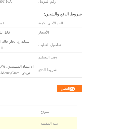
رقم الموديل:
0T-16A
شروط الدفع والشحن:
الحد الأدنى لكمية:
1 مجموعة
الأسعار:
قابل ل
ستاندارد ابحار حالة
تفاصيل التغليف:
ال
وقت التسليم:
شروط الدفع:
تي/تي، MoneyGram، يونيون
اتصل
نموذج:
عينة المقدمة: