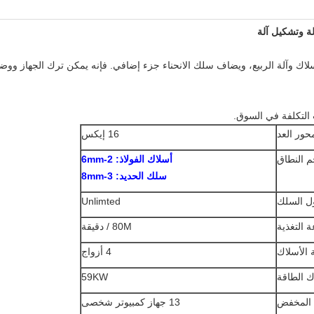
آلة وتشكيل آلة
التكلفة في السوق.
حور العد
16 إيكس
 النطاق
أسلاك الفولاذ: 2-6mm
سلك الحديد: 3-8mm
ل السلك
Unlimted
التغذية
80M / دقيقة
 الأسلاك
4 أزواج
ك الطاقة
59KW
المخفض
13 جهاز كمبيوتر شخصى