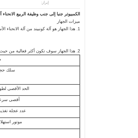
إبراز:
الكمبيوتر جنبا إلى جنب وظيفة الربيع الانحناء 
ميزات الجهاز
1. هذا الجهاز هو آلة كونبيند من آلة الانحناء الأسلاك وآلة الربيع، ويضاف سلك الانحناء جزء إضافي. فإنه يمكن ترك الجهاز ووضعه على.
2. هذا الجهاز سوف تكون أكثر
فعالية من حيث 
م
سلك حجم
الحد الأقصى لطو
أقصى سرعة 
عدد عجلة تغذية
موتور استهلا