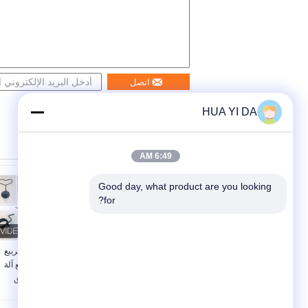
اتصل
HUA YI DA
6:49 AM
Good day, what product are you looking 
for?
كامليس الربيع ماكينة
متعدد الوظائف الربيع
آلة الأسلاك 1 - 4 مم مع
الانحناء آلة والربيع آلة
اثنا عشر محاور
مجتمعة السابق