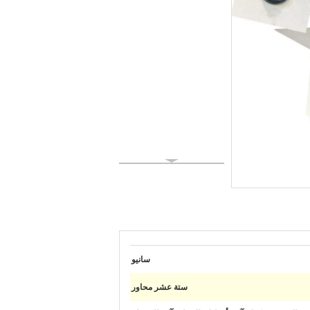
سانيو
ستة عشر محاور