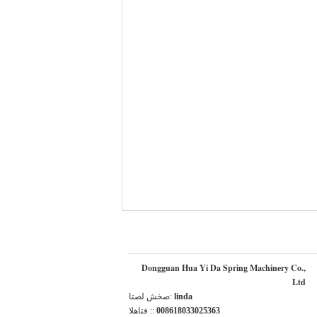
Dongguan Hua Yi Da Spring Machinery Co.,
Ltd
linda
اتصل شخص:
008618033025363
الهاتف ::