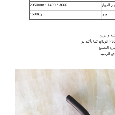
م الجهاز
3600 * 1400 * 2050mm
وزن
4500kg
نة والربيع
رة التصنيع
فع الرصيد.