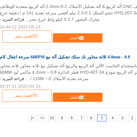
HYD متعددة الوظائف CNC آلة الربيع & آلة تشكيل الأسلاك 0.2-2.3mm آلة الربيع متعددة الوظائف
بثلاثة محاور نموذج HYD-20T-3A حجم السلك 0.2-2.3 ملم أقصى سرعة تغذية 141 م / دقيقة خرج
محرك المحور X 2.7 كيلو واط خرج محر...
قراءة المزيد
2022-05-14 14:44:22
افضل سعر
اتصل
0.8 - 4.0mm ثلاثة محاور نك سلك تشكيل آلة مع 60RPM سرعة انتقال كام
التصنيع باستخدام الحاسب الآلي آلة الربيع والربيع آلة تشكيل مع ثلاثة محاور ثلاثة محاور
هيد-40T-3A التوتر آلة الربيع نموذج HYD-40T-3A قطر الدائرة 0.8 ~ 4.2mm ماكس أود MM
سرعة تغذية الأسلاك 0 ~ 110M / ...
قراءة المزيد
2022-04-15 09:37:41
افضل سعر
اتصل
>|
>>
10
9
8
7
6
5
4
3
2