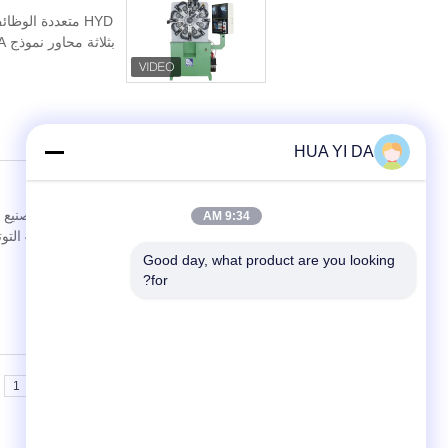
HUA YI DA
0.8-4.0mm 
9:34 AM
Good day, what product are you looking 
for?
1
<<
|<
Page 5 of 23