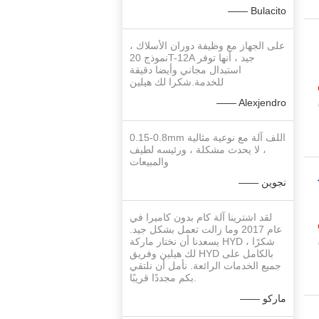
—— Bulacito
على الجهاز مع وظيفة دوران الأسلاك ،
H
نموذج 20T-12A جيد ، أنها توفر
استبدال مجاني وأيضا دقيقة
للخدمة.شكرا لك هيلين
—— Alexjendro
0.15-0.8mm اللف آلة مع نوعية مثالية
، لا يحدث مشكلة ، ورئيسه لطيف
والمبيعات
—— نجوين
ة
لقد اشترينا آلة كام بدون كاميرا في
عام 2017 وما زالت تعمل بشكل جيد.
يسعدنا أن نختار ماركة HYD ، شكرًا
لك هيلين وفريق HYD بالكامل على
جميع الخدمات الرائعة. نأمل أن نلتقي
بكم مجددًا قريبًا.
—— ماركو