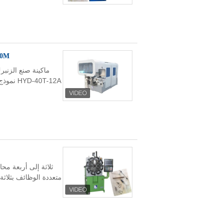
100M / دقيقة تغذية سرعة لفائف الربيع آلة 