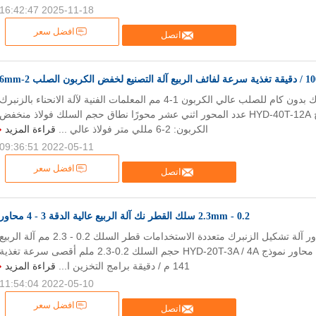
2025-11-18 16:42:47
افضل سعر
اتصل
التصنيع لخفض الكربون الصلب 2-6mm
ماكينة صنع الزنبرك بدون كام للصلب عالي الكربون 1-4 مم المعلمات الفنية لآلة الانحناء بالزنبرك
HYD-40T-12A نموذج HYD-40T-12A عدد المحور اثني عشر محورًا نطاق حجم السلك فولاذ منخفض
الكربون: 2-6 مللي متر فولاذ عالي ...
قراءة المزيد
2022-05-11 09:36:51
افضل سعر
اتصل
0.2 - 2.3mm سلك القطر نك آلة الربيع عالية الدقة 3 - 4 محاور
ثلاثة إلى أربعة محاور آلة تشكيل الزنبرك متعددة الاستخدامات قطر السلك 0.2 - 2.3 مم آلة الربي
متعددة الوظائف بثلاثة محاور نموذج HYD-20T-3A / 4A حجم السلك 0.2-2.3 ملم أقصى سرعة تغذية
141 م / دقيقة برامج التخزين ا...
قراءة المزيد
2022-05-10 11:54:04
افضل سعر
اتصل