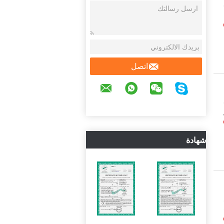
اتصل
يع
شهادة
ملم