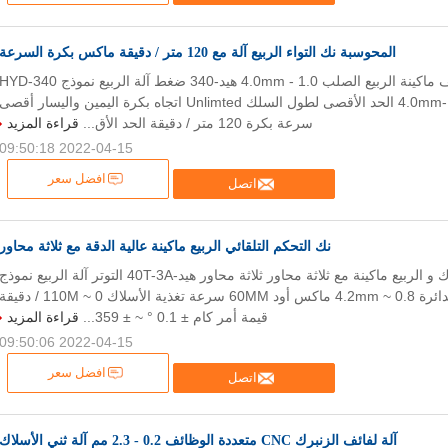
المحوسبة نك التواء الربيع آلة مع 120 متر / دقيقة ماكس بكرة السرعة
المحوسبة الربيع اللف ماكينة الربيع الصلب 1.0 - 4.0mm هيد-340 ضغط آلة الربيع نموذج YD-340
قطر الدائرة 1.0-4.0mm الحد الأقصى لطول السلك Unlimted اتجاه بكرة اليمين واليسار أقصى
سرعة بكرة 120 متر / دقيقة الحد الأق...
قراءة المزيد
2022-04-15 09:50:18
افضل سعر
اتصل
نك التحكم التلقائي الربيع ماكينة عالية الدقة مع ثلاثة محاور
آلة تشكيل الأسلاك و الربيع ماكينة مع ثلاثة محاور ثلاثة محاور هيد-40T-3A التوتر آلة الربيع نموذج
HYD-40T-3A قطر الدائرة 0.8 ~ 4.2mm ماكس أود 60MM سرعة تغذية الأسلاك 0 ~ 110M / دقيق
قيمة أمر كام ± 0.1 ° ~ ± 359...
قراءة المزيد
2022-04-15 09:50:06
افضل سعر
اتصل
آلة لفائف الزنبرك CNC متعددة الوظائف 0.2 - 2.3 مم آلة ثني الأسلاك