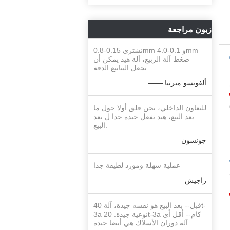
زبون مراجعة
نشتري 0.15-0.8mm و 0.1-4.0mm
ضغط آلة الربيع، آلة هيد يمكن أن
تجعل الينابيع الدقة
—— ألفونسو ميرتيا
للتعاون الداخلي، نحن قلق أولا حول ما
بعد البيع، هيد تفعل جيدة جدا ل بعد
البيع.
—— جونسون
عملية سهلة ومورد لطيفة جدا
ع
—— راجيش
قبل-- بعد البيع هو نفسه جيدة، آلة 40t-
3a نوعية جيدة. 20t-3a كام-- أقل أي
آلة دوران الأسلاك هي أيضا جيدة.