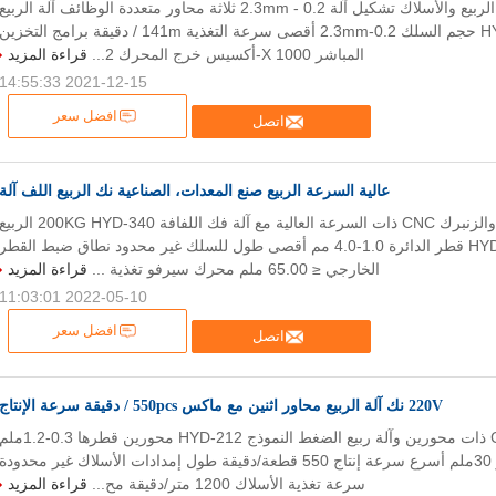
خمسة محاور نك آلة الربيع والأسلاك تشكيل آلة 0.2 - 2.3mm ثلاثة محاور متعددة الوظائف آلة الربيع
نموذج HYD-20T-5A حجم السلك 0.2-2.3mm أقصى سرعة التغذية 141m / دقيقة برامج التخزين
المباشر 1000 X-أكسيس خرج المحرك 2...
قراءة المزيد
2021-12-15 14:55:33
افضل سعر
اتصل
عالية السرعة الربيع صنع المعدات، الصناعية نك الربيع اللف آلة
آلة تشكيل الزنبرك والزنبرك CNC ذات السرعة العالية مع آلة فك اللفافة 200KG HYD-340 الرب
السابق نموذج HYD-340 قطر الدائرة 1.0-4.0 مم أقصى طول للسلك غير محدود نطاق ضبط القطر
الخارجي ≤ 65.00 ملم محرك سيرفو تغذية ...
قراءة المزيد
2022-05-10 11:03:01
افضل سعر
اتصل
220V نك آلة الربيع محاور اثنين مع ماكس 550pcs / دقيقة سرعة الإنتاج
آلة لفاف الربيع CNC ذات محورين وآلة ربيع الضغط النموذج HYD-212 محورين قطرها 0.3-1.2
الحد الأقصى للقطر 30ملم أسرع سرعة إنتاج 550 قطعة/دقيقة طول إمدادات الأسلاك غير محدودة
سرعة تغذية الأسلاك 1200 متر/دقيقة مح...
قراءة المزيد