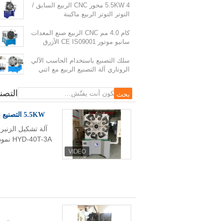
5.5KW 4 محور CNC الربيع السابق /
التوتر التوتر الربيع ماكينة
كام 4.0 مم CNC الربيع صنع المعدات
سانيو موتور CE IS09001 الأزرق
سلك التصنيع باستخدام الحاسب الآلي
3 محاور تحكم CNC الربيع آلة تشكيل الأسلاك الربيع بندر آلة
الروتاري آلة التصنيع الربيع مع اثني
عشر إلى أربعة عشر محاور
التصن
5.5KW التصنيع باستخدام الحاسب الآلي الربيع تشكيل آلة مع آلة اختياري اليد و 200KG ديسوالر