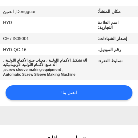
مكان المنشأ:
Dongguan, الصين
مراقبة
اسم العلامة
HYD
الجودة
التجارية:
إصدار الشهادات:
CE / IS09001
اتصل
رقم الموديل:
HYD-QC-16
بنا
تسليط الضوء:
آلة تشكيل الأكمام اللولبية ، معدات صنع الأكمام اللولبية ،
آلة صنع الأكمام اللولبية الأوتوماتيكية
,
,
screw sleeve making equipment
أخبار
Automatic Screw Sleeve Making Machine
اتصل بنا!
اطلب
اقتباس
خريطة
الموقع