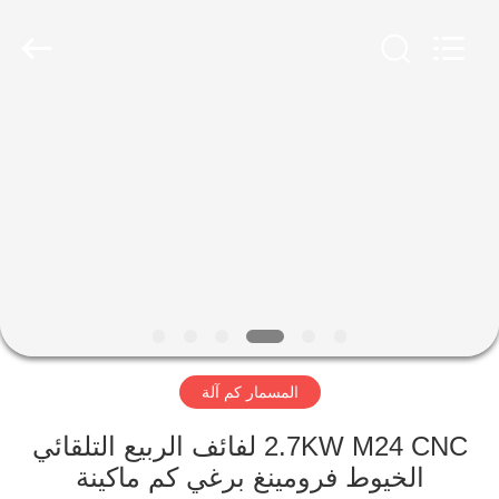
Dongguan
Hua
Yi
Da
Spring
Machinery
Co.,
Ltd.
الصفحة
All
Rights
Reserved.
الرئيسية
منتجات
معلومات
عنا
المسمار كم آلة
جولة
في
2.7KW M24 CNC لفائف الربيع التلقائي
الخيوط فرومينغ برغي كم ماكينة
المعمل