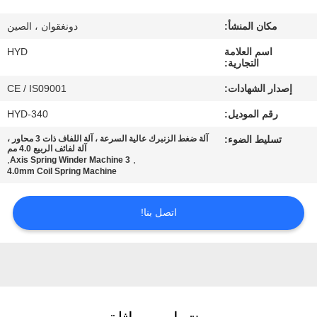
مكان المنشأ:
دونغقوان ، الصين
مراقبة
اسم العلامة
HYD
الجودة
التجارية:
إصدار الشهادات:
CE / IS09001
اتصل
رقم الموديل:
HYD-340
بنا
تسليط الضوء:
آلة ضغط الزنبرك عالية السرعة ، آلة اللفاف ذات 3 محاور ،
آلة لفائف الربيع 4.0 مم
,
,
3 Axis Spring Winder Machine
أخبار
4.0mm Coil Spring Machine
اتصل بنا!
اطلب
اقتباس
خريطة
الموقع