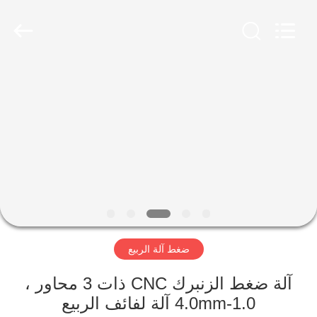
Dongguan
Hua
Yi
Da
Spring
Machinery
Co.,
Ltd.
الصفحة
All
Rights
Reserved.
الرئيسية
منتجات
معلومات
عنا
ضغط آلة الربيع
جولة
في
آلة ضغط الزنبرك CNC ذات 3 محاور ،
1.0-4.0mm آلة لفائف الربيع
المعمل