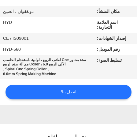
مكان المنشأ:
دونغقوان ، الصين
مراقبة
اسم العلامة
HYD
الجودة
التجارية:
إصدار الشهادات:
CE / IS09001
اتصل
رقم الموديل:
HYD-560
بنا
تسليط الضوء:
ستة محاور Cnc لفائف الربيع ، لولبية باستخدام الحاسب
الآلي الربيع Coiler ، 6.0 مم آلة صنع الربيع
,
,
Spiral Cnc Spring Coiler
أخبار
6.0mm Spring Making Machine
اتصل بنا!
اطلب
اقتباس
خريطة
الموقع