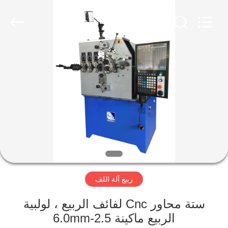
Dongguan
Hua
Yi
Da
Spring
Machinery
Co.,
Ltd.
الصفحة
All
Rights
Reserved.
الرئيسية
منتجات
معلومات
عنا
ربيع آلة اللف
جولة
في
ستة محاور Cnc لفائف الربيع ، لولبية
الربيع ماكينة 2.5-6.0mm
المعمل