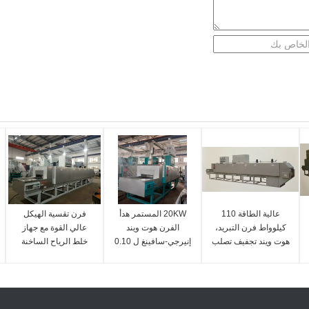
عالية الطاقة 110
20KW المستمر هدأ
فرن تقسية الهيكل
كيلوواط فرن التبريد،
الفرن هوت ويند
عالي القوة مع جهاز
هوت ويند تجفيف تصلب
إنيرجي-سافينغ ل 0.10
خلط الرياح الساخنة
الفرن
- 6.0mm سلك