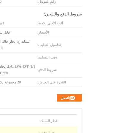
رقم الموديل:
0
شروط الدفع والشحن:
الحد الأدنى لكمية:
1 مجموعة
الأسعار:
قابل ل
ستاندارد ابحار حالة
تفاصيل التغليف:
ال
وقت التسليم:
, D/A, D/P, T/T
شروط الدفع:
Gram
القدرة على العرض:
20 مجموعة لكلّ شهر
اتصل
قطر السلك:
هدأ الوقت: