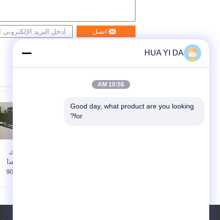
اتصل
HUA YI DA
10:56 AM
Good day, what product are you looking 
for?
16KW سخان تسخين
1 - 16MM سلك
مستمر فرن تقسية
المستمر فرن هدأ
لجميع أنواع الينابيع /
90KW مع 14 - 90
المكونات المعدنية
دقيقة هدأ الوقت