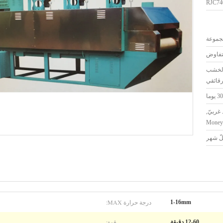
RJC74
لتفاوض
 الخشب
رقائقي
30 يوما
L/C, إتحاد غربيّ,
Money
درجة حرارة MAX:
1-16mm
قوة:
12-60 دقيقة