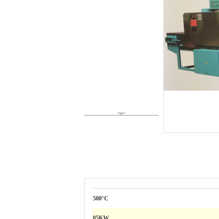
500°C
85KW