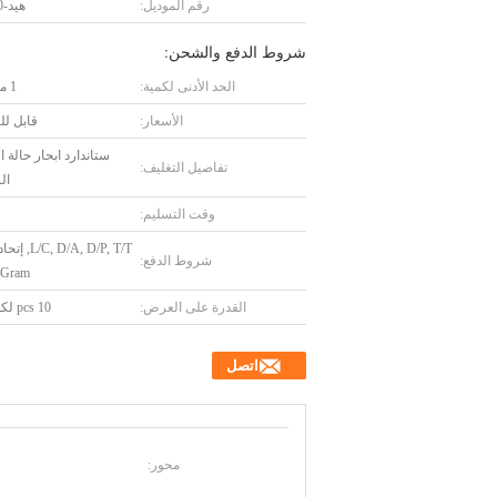
رقم الموديل:
هيد-80-10A
شروط الدفع والشحن:
الحد الأدنى لكمية:
1 مجموعة
الأسعار:
قابل ل
ستاندارد ابحار حالة
تفاصيل التغليف:
ال
وقت التسليم:
, D/A, D/P, T/T
شروط الدفع:
Gram
القدرة على العرض:
10 pcs لكلّ شهر
اتصل
محور: