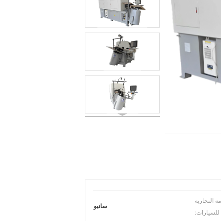
مة التجارية
سانيو
للسيارات: