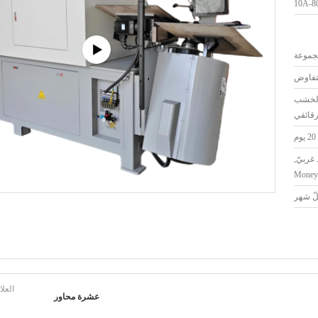
لتفاوض
 الخشب
رقائقي
20 يوم
L/C, إتحاد غربيّ,
Money
العلا
عشرة محاور