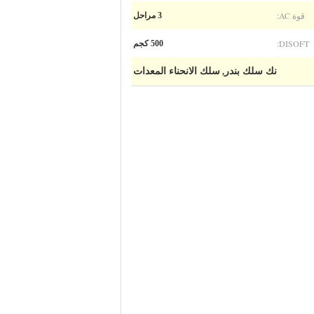
قوة AC:
3 مراحل
DISOFT:
500 كجم
نك سلك بندر
سلك الانحناء المعدات
,