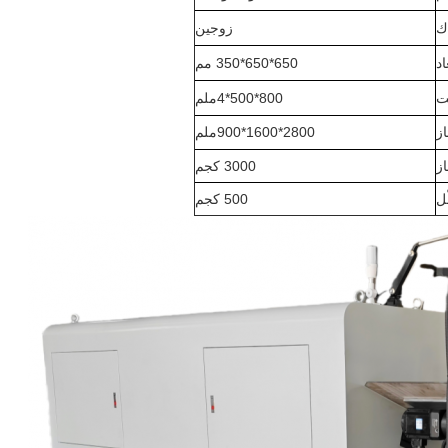
ك
زوجين
اد
650*650*350 مم
يت
800*500*4ملم
ز
2800*1600*900ملم
ز
3000 كجم
ّل
500 كجم