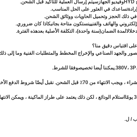
H
وفيديو الجهاز
سيتم إرسال العملية للتأكيد قبل الشحن.
رادة
تساعدك في العثور على الحل المناسب.
لكتروني والهاتف والفنيين
ستكون متاحة بجانبك
اذا كان ضروري.
خلال
ال
مدة الضمان
(
سنة واحدة
)
، التكلفة الأصلية بعد
هذه الفترة.
لى اقتباس دقيق منا؟
ور والجهد الصناعي والإخراج المخطط والمتطلبات الفنية وما إلى ذلك
.
يمكننا أيضا تخصيص
وفقا للشرط
.
ء من 70٪ قبل الشحن. نقبل أيضًا شروط الدفع الأخرى.
ب / ل.