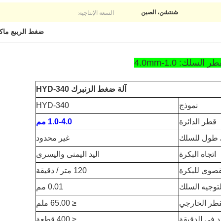
السعة الإنتاجية:
شنتشن، الصين
ضغط الربيع ماكي
آلة ضغط الزنبرك HYD-340
نموذج
HYD-340
قطر الدائرة
1.0-4.0 مم
طول للسلك
غير محدود
اتجاه البكرة
اليد اليمنى واليسرى
قصوى للبكرة
120 متر / دقيقة
لتوجيه السلك
0.01 مم
طر الخارجي
≤ 65.00 ملم
ئد في الدقيقة
≤ 400 قطعة