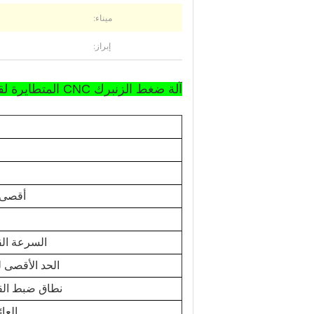
ميناء:
إبراز:
آلة ضغط الزنبرك CNC المتطايرة لقطر السلك: 1.0-4.0mm
أقصى 
السرعة ال
الحد الأقصى 
نطاق ضبط الق
العا