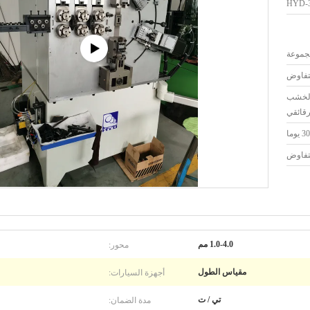
HYD-
لتفاوض
 الخشب
رقائقي
30 يوما
لتفاوض
محور:
1.0-4.0 مم
أجهزة السيارات:
مقياس الطول
مدة الضمان:
تي / ت