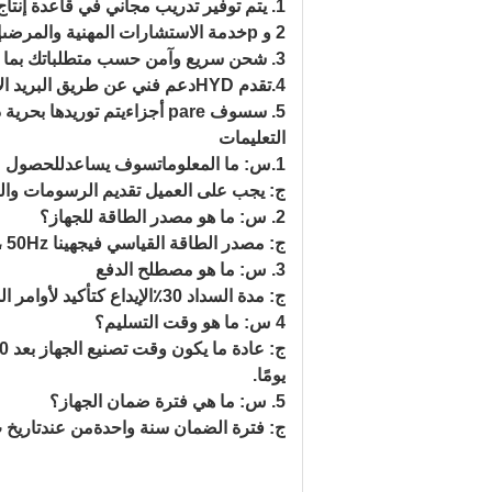
1.
يتم توفير تدريب مجاني في قاعدة إنتاج YD
2
و p
خدمة الاستشارات المهنية والمرضى
إ
3. شحن سريع وآمن حسب متطلباتك بما في ذلك الحجز وتحميل الحاويات ووثائق الشحن.
4.
تقدم HYD
دعم فني
عن طريق البريد الإ
5.
س
سوف pare أجزاء
يتم توريدها بحرية د
التعليمات
1
.س: ما المعلومات
سوف يساعد
للحصول ع
ج: يجب على العميل تقديم الرسومات والص
2. س: ما هو مصدر الطاقة للجهاز؟
ج: مصدر الطاقة القياسي في
ج
هينا 380V، 3P، 50Hz
3. س: ما هو مصطلح الدفع
ج: مدة السداد 30٪
الإيداع كتأكيد لأوامر الشراء ، ويجب الانتها
4 س: ما هو وقت التسليم؟
ج: عادة ما يكون وقت تصنيع الجهاز بعد 30 يومًا
يومًا.
5. س: ما هي فترة ضمان الجهاز؟
ج: فترة الضمان سنة واحدة
من عند
تاريخ 