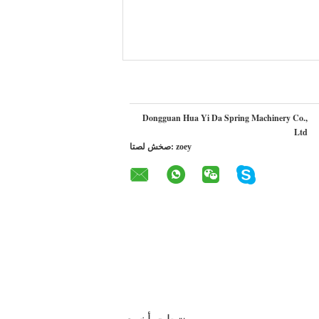
Dongguan Hua Yi Da Spring Machinery Co.,
Ltd
zoey
اتصل شخص: