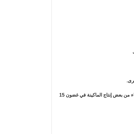
استلام الودائع ، لكن ذلك يعتمد على طراز الماكينة ، ويمكن الانتهاء من بعض إنتاج الماكينة في غضون 15