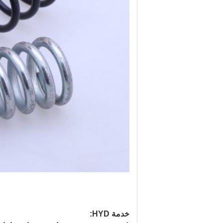
خدمة HYD
: