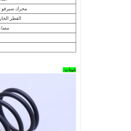
محرك سيرفو تغ
القطر الخار
مضاع
عينات: