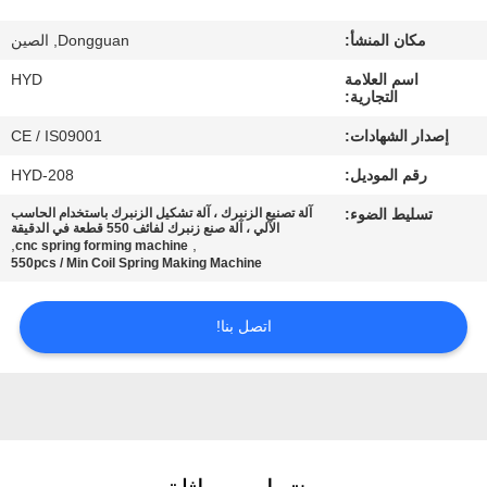
مكان المنشأ:
Dongguan, الصين
مراقبة
اسم العلامة
HYD
الجودة
التجارية:
إصدار الشهادات:
CE / IS09001
اتصل
رقم الموديل:
HYD-208
بنا
تسليط الضوء:
آلة تصنيع الزنبرك ، آلة تشكيل الزنبرك باستخدام الحاسب
الآلي ، آلة صنع زنبرك لفائف 550 قطعة في الدقيقة
,
,
cnc spring forming machine
أخبار
550pcs / Min Coil Spring Making Machine
اتصل بنا!
اطلب
اقتباس
خريطة
الموقع