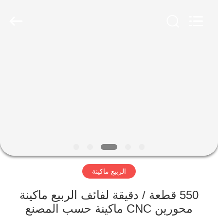
Dongguan
Hua
Yi
Da
Spring
Machinery
Co.,
Ltd.
الصفحة
All
Rights
Reserved.
الرئيسية
منتجات
معلومات
عنا
الربيع ماكينة
جولة
في
550 قطعة / دقيقة لفائف الربيع ماكينة
محورين CNC ماكينة حسب المصنع
المعمل