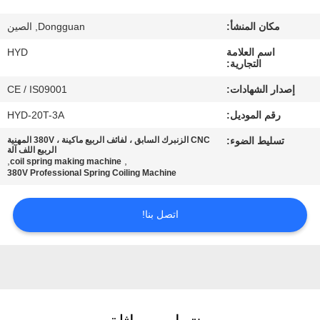
مكان المنشأ:
Dongguan, الصين
مراقبة
اسم العلامة
HYD
الجودة
التجارية:
إصدار الشهادات:
CE / IS09001
اتصل
رقم الموديل:
HYD-20T-3A
بنا
تسليط الضوء:
CNC الزنبرك السابق ، لفائف الربيع ماكينة ، 380V المهنية
الربيع اللف آلة
,
,
coil spring making machine
أخبار
380V Professional Spring Coiling Machine
اتصل بنا!
اطلب
اقتباس
خريطة
الموقع