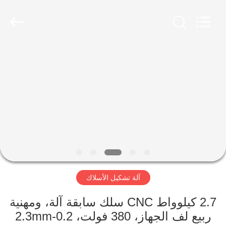
Dongguan
Hua
Yi
Da
Spring
Machinery
Co.,
Ltd.
الصفحة
All
Rights
Reserved.
الرئيسية
منتجات
معلومات
عنا
آلة تشكيل الأسلاك
جولة
في
2.7 كيلوواط CNC سلك سابقة آلة، ومهنية
ربيع لف الجهاز، 380 فولت، 0.2-2.3mm
المعمل