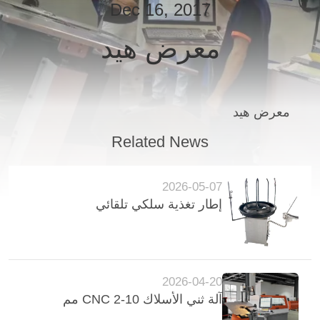
Dec 16, 2017
مراقبة
معرض هيد
الجودة
اتصل
معرض هيد
بنا
Related News
أخبار
2026-05-07
إطار تغذية سلكي تلقائي
اطلب
اقتباس
2026-04-20
خريطة
آلة ثني الأسلاك CNC 2-10 مم
الموقع