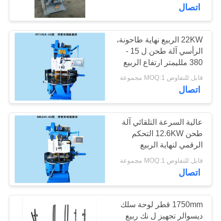
اتصال
مراقبة
الجودة
22KW الربيع نهاية طاحونة،
الرأسي آلة طحن ل 15 -
380 ملليمتر ارتفاع الربيع
اتصل
قابل للتفاوض MOQ:1 مجموعة
بنا
اتصال
أخبار
عالية السرعة التلقائي آلة
طحن 12.6KW التحكم
الرقمي لنهاية الربيع
اطلب
قابل للتفاوض MOQ:1 مجموعة
اقتباس
اتصال
خريطة
1750mm قطر لوحة سلك
الموقع
ديسوالر تجهيز ل نك ربيع