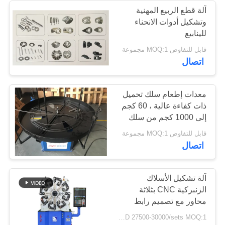
آلة قطع الربيع المهنية
وتشكيل أدوات الانحناء
للينابيع
قابل للتفاوض MOQ:1 مجموعة
اتصال
معدات إطعام سلك تحميل
ذات كفاءة عالية ، 60 كجم
إلى 1000 كجم من سلك
إزالة الملفات
قابل للتفاوض MOQ:1 مجموعة
اتصال
آلة تشكيل الأسلاك
الزنبركية CNC بثلاثة
محاور مع تصميم رابط
الروك
USD 27500-30000/sets MOQ:1 مجموعة