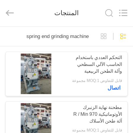
Dongguan
Hua
Yi
المنتجات
Da
Spring
Machinery
Co.,
Ltd.
الصفحة
All
Rights
spring end grinding machine
Reserved.
الرئيسية
التحكم العددي باستخدام
منتجات
الحاسب الآلي السطحي
وآلة الطحن الربيعية
معلومات
قابل للتفاوض MOQ:1 مجموعة
اتصال
عنا
جولة
مطحنة نهاية الزنبرك
الأوتوماتيكية 970 R / Min
في
آلة طحن الأسلاك
المعمل
قابل للتفاوض MOQ:1 مجموعة