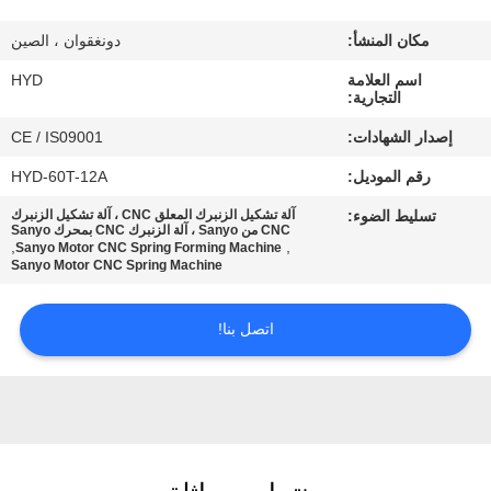
مكان المنشأ:
دونغقوان ، الصين
مراقبة
اسم العلامة
HYD
الجودة
التجارية:
إصدار الشهادات:
CE / IS09001
اتصل
رقم الموديل:
HYD-60T-12A
بنا
تسليط الضوء:
آلة تشكيل الزنبرك المعلق CNC ، آلة تشكيل الزنبرك
CNC من Sanyo ، آلة الزنبرك CNC بمحرك Sanyo
,
,
Sanyo Motor CNC Spring Forming Machine
أخبار
Sanyo Motor CNC Spring Machine
اتصل بنا!
اطلب
اقتباس
خريطة
الموقع