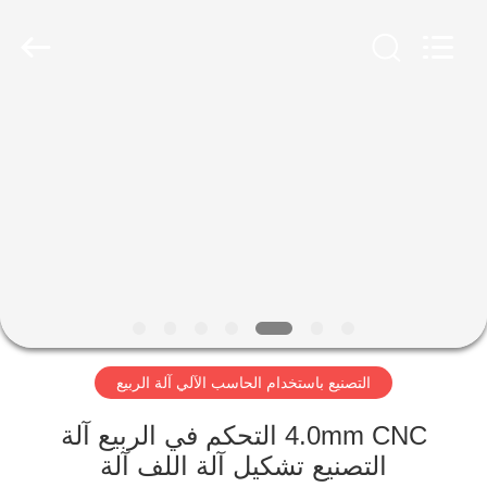
Dongguan
Hua
Yi
Da
Spring
Machinery
Co.,
Ltd.
الصفحة
All
Rights
Reserved.
الرئيسية
منتجات
معلومات
عنا
التصنيع باستخدام الحاسب الآلي آلة الربيع
جولة
في
4.0mm CNC التحكم في الربيع آلة
التصنيع تشكيل آلة اللف آلة
المعمل