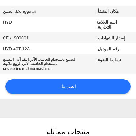
مكان المنشأ:
Dongguan, الصين
مراقبة
اسم العلامة
HYD
الجودة
التجارية:
إصدار الشهادات:
CE / IS09001
اتصل
رقم الموديل:
HYD-40T-12A
بنا
تسليط الضوء:
التصنيع باستخدام الحاسب الآلي اللف آلة ، التصنيع
باستخدام الحاسب الآلي الربيع ماكينة
,
cnc spring making machine
أخبار
اتصل بنا!
اطلب
اقتباس
خريطة
منتجات مماثلة
الموقع