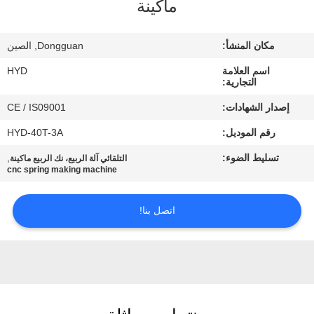
ماكينة
مراقبة
مكان المنشأ:
Dongguan, الصين
الجودة
اسم العلامة
HYD
التجارية:
اتصل
إصدار الشهادات:
CE / IS09001
بنا
رقم الموديل:
HYD-40T-3A
تسليط الضوء:
,
التلقائي آلة الربيع، نك الربيع ماكينة
أخبار
cnc spring making machine
اتصل بنا!
اطلب
اقتباس
خريطة
الموقع