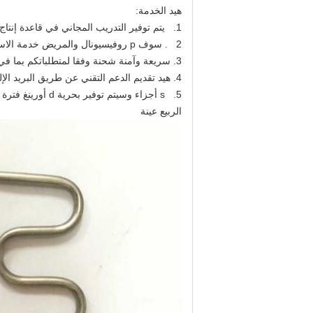
هيد الخدمة:
1.
يتم توفير التدريب المجاني في قاعدة إنتاج 
2
. سوف p
روفيسيونال والمريض خدمة الا
3. سريعة وآمنة شحنة وفقا لمتطلباتكم بما في ذلك الحجز، تحميل الحاويات، وثائق الشحن.
4.
هيد تقديم
الدعم التقني
عن طريق البريد الإل
5.
s
أجزاء وسيتم
توفير بحرية d
أورينغ
فترة 
الربيع عينة