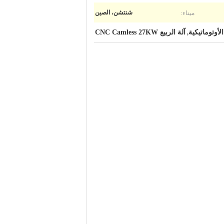
ميناء:
شنتشن، الصين
الأوتوماتيكية
آلة الربيع CNC Camless 27KW
,