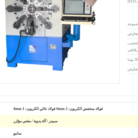
HYD-4
لتفاوض
 الخشب
رقائقي
30 يوما
لتفاوض
فولاذ منخفض الكربون: 2-6mm فولاذ عالي الكربون: 1-4mm
سبينر / آلة يدوية / مقص مؤازر
سانيو