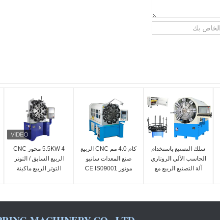
سلك التصنيع باستخدام
كام 4.0 مم CNC الربيع
5.5KW 4 محور CNC
الحاسب الآلي الروتاري
صنع المعدات سانيو
الربيع السابق / التوتر
آلة التصنيع الربيع مع
موتور CE IS09001
التوتر الربيع ماكينة
اثني عشر إلى أربعة
الأزرق
عشر محاور