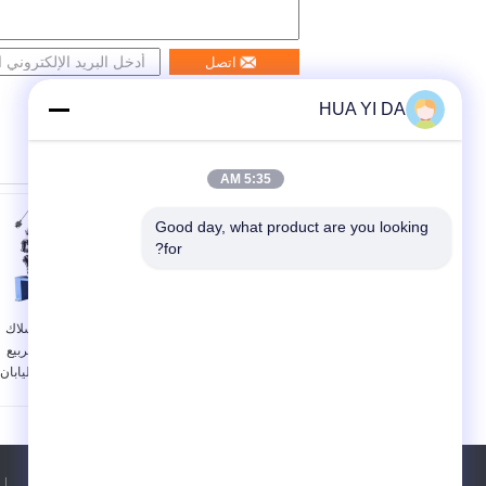
اتصل
HUA YI DA
5:35 AM
Good day, what product are you looking 
for?
ثلاثة محاور CNC آلة
خمسة محاور الأسلاك
الربيع الربيع تشكيل آلة
الروتاري CNC الربيع
مع تصميم رابط الروك
آلة 1.0 - 4.0 ملم اليابان
للسيارات