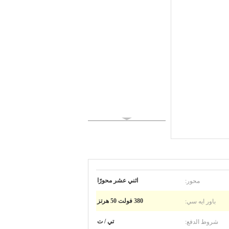
محور:
اثني عشر محورًا
باور ايه سي:
380 فولت 50 هرتز
شروط الدفع:
تي / ت