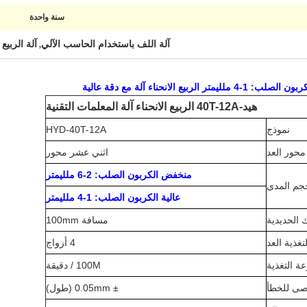
سنة واحدة
آلة اللف باستخدام الحاسب الآلي
آلة الربيع 
,
هيد-40T-12A الربيع الانحناء آلة المعلمات التقنية
نموذج
HYD-40T-12A
محور العد
اثني عشر محور
منخفض الكربون الصلب: 2-6 ملليمتر
م المدى
عالية الكربون الصلب: 1-4 ملليمتر
الحديدية
مسافة 100mm
غذية العد
4 أزواج
 التغذية
100M / دقيقة
قصى للخطأ
± 0.05mm (طول)