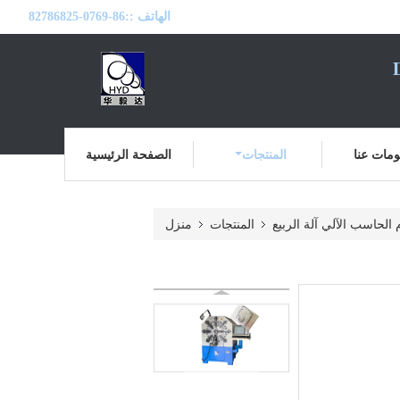
الهاتف ::
86-0769-82786825
مات عنا
المنتجات
الصفحة الرئيسية
 الحاسب الآلي آلة الربيع
المنتجات
منزل