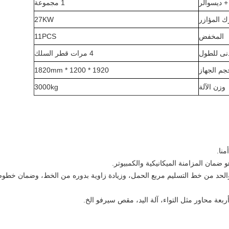
+ ديسوالر
1 مجموعة
ك المؤازر
27KW
المخفض
11PCS
دنى للطول
4 مرات قطر السلك
جم الجهاز
1920 * 1200 * 1820mm
وزن الآلة
3000kg