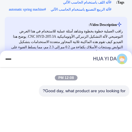
Tags:
#
آلة اللف باستخدام الحاسب الآلي
#
آلة الربيع التصنيع باستخدام الحاسب الآلي
#
automatic spring machine
Video Description:
راقب العملية خطوة بخطوة وشاهد أمثلة عملية للاستخدام في هذا العرض
التوضيحي لآلة التشكيل الزنبركي الأوتوماتيكية CNC HYD-20T-3A. يوضح هذا
الفيديو كيف تقوم هذه الماكينة ثلاثية المحاور متعددة الاستخدامات بتشكيل
النوابض ومنتجات الأسلاك بكفاءة من 0.2 مم إلى 2.3 مم، مما يسلط الضوء على
قدراتها البرمجية وأداء التغذية عالي السرعة.
HUA YI DA
Related Videos
12:08 PM
Good day, what product are you looking for?
00:31
00:31
انظر لماذا تختار آلة صنع زنبرك هيليكويل
آلة ربيع CNC
CNC ذات 6 محاور عالية الدقة لإدخال
آلة جلبة المسمار
خيط السلك
آلة جلبة المسمار
April 06, 2026